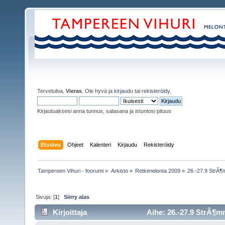
Tervetuloa,
Vieras
. Ole hyvä ja
kirjaudu
tai
rekisteröidy
.
Kirjautuaksesi anna tunnus, salasana ja istuntosi pituus
Etusivu
Ohjeet
Kalenteri
Kirjaudu
Rekisteröidy
Tampereen Vihuri - foorumi
»
Arkisto
»
Retkimelonta 2009
»
26.-27.9 StrÃ¶
Sivuja: [
1
]
Siirry alas
Kirjoittaja
Aihe: 26.-27.9 StrÃ¶m