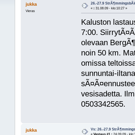
26.-27.9 StrÃ¶mmingsbÃ¥
jukka
«
:
31.08.09 - klo:10:27 »
Vieras
Kaluston lastau
7:00. SiirrytÃ¤
olevaan BergÃ¶
noin 50 km. Ma
omissa teltoiss
sunnuntai-iltana
sÃ¤Ã¤ennusteet 
vesisadetta. Ilm
0503342565.
Vs: 26.-27.9 StrÃ¶mming
jukka
«
Vastaus #1 :
24.09.09 - klo: