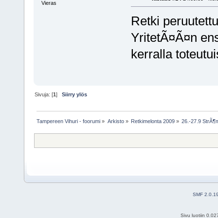
Vieras
Retki peruutettu
YritetÃ¤Ã¤n ens
kerralla toteutui
Sivuja: [
1
]
Siirry ylös
Tampereen Vihuri - foorumi
»
Arkisto
»
Retkimelonta 2009
»
26.-27.9 StrÃ¶
SMF 2.0.1
Sivu luotiin 0.0