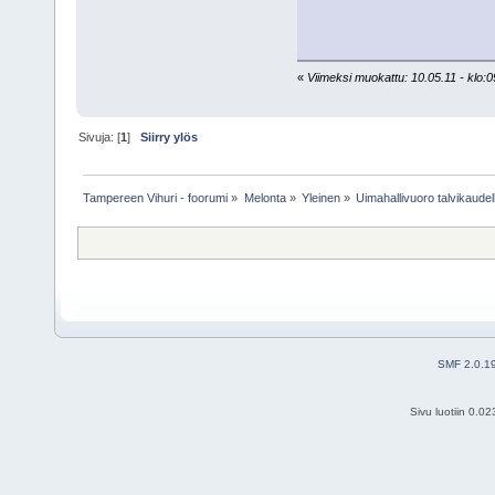
«
Viimeksi muokattu: 10.05.11 - klo:0
Sivuja: [
1
]
Siirry ylös
Tampereen Vihuri - foorumi
»
Melonta
»
Yleinen
»
Uimahallivuoro talvikaude
SMF 2.0.1
Sivu luotiin 0.0