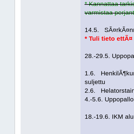
* Kannattaa tarki
varmistaa perja
14.5. SÃ¤rkÃ¤nni
* Tuli tieto ettÃ
28.-29.5. Uppop
1.6. HenkilÃ¶kun
suljettu
2.6. Helatorstaina
4.-5.6. Uppopal
18.-19.6. IKM alu