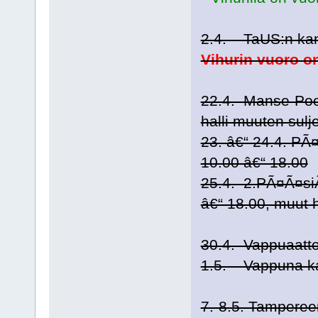
2.4. TaUS:n kans
Vihurin vuoro on 
22.4. Manse-Poolo
halli muuten sulje
23. â€“ 24.4. PÃ¤
10.00 â€“ 18.00
25.4. 2.PÃ¤Ã¤siÃ
â€“ 18.00, muut ha
30.4. Vappuaatton
1.5. Vappuna kaik
7.-8.5. Tamperee