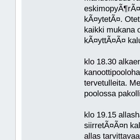
eskimopyÃ¶rÃ¤hd
kÃ¤ytetÃ¤. Ote
kaikki mukana o
kÃ¤yttÃ¤Ã¤ kal
klo 18.30 alkae
kanoottipoolohar
tervetulleita. M
poolossa pakolli
klo 19.15 allash
siirretÃ¤Ã¤n kal
allas tarvittav