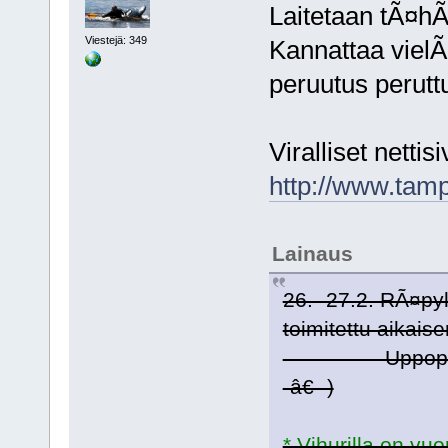
Laitetaan tÃ¤hÃ
Viestejä: 349
Kannattaa vielÃ
peruutus perutt
Viralliset nettis
http://www.tampe
Lainaus
26.- 27.2. RÃ¤py
toimitettu aikais
Uppopallomaa
-â€- )
* Vihurilla on vu