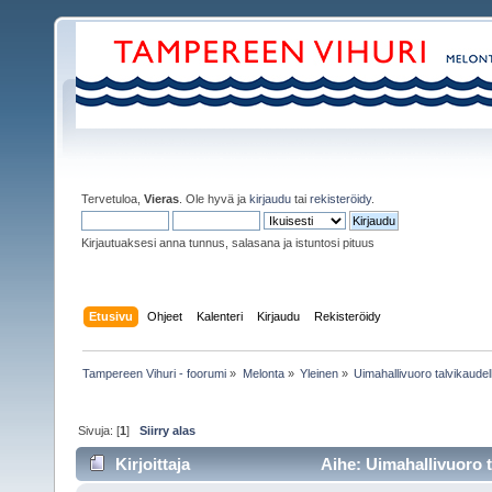
Tervetuloa,
Vieras
. Ole hyvä ja
kirjaudu
tai
rekisteröidy
.
Kirjautuaksesi anna tunnus, salasana ja istuntosi pituus
Etusivu
Ohjeet
Kalenteri
Kirjaudu
Rekisteröidy
Tampereen Vihuri - foorumi
»
Melonta
»
Yleinen
»
Uimahallivuoro talvikaude
Sivuja: [
1
]
Siirry alas
Kirjoittaja
Aihe: Uimahallivuoro t