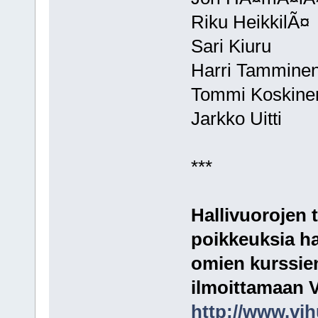
Riku HeikkilÃ¤
Sari Kiuru
Harri Tammine
Tommi Koskine
Jarkko Uitti
***
Hallivuorojen t
poikkeuksia ha
omien kurssie
ilmoittamaan V
http://www.vih