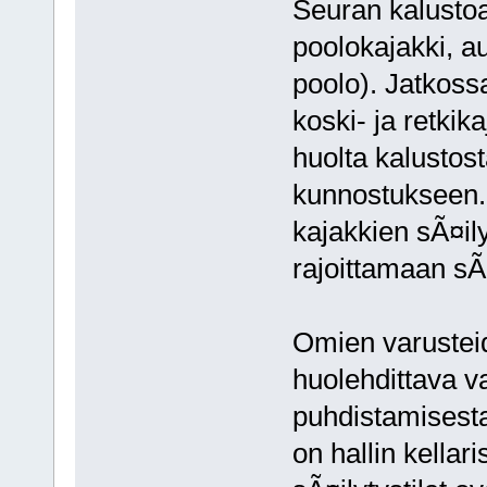
Seuran kalustoa
poolokajakki, auk
poolo). Jatkoss
koski- ja retkik
huolta kalustost
kunnostukseen. 
kajakkien sÃ¤il
rajoittamaan sÃ
Omien varusteid
huolehdittava 
puhdistamisesta
on hallin kella