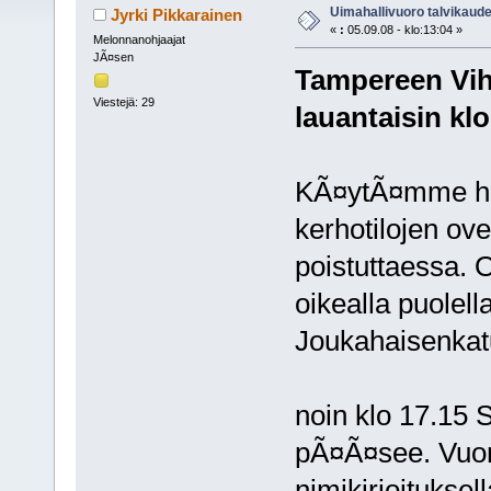
Uimahallivuoro talvikaude
Jyrki Pikkarainen
«
:
05.09.08 - klo:13:04 »
Melonnanohjaajat
JÃ¤sen
Tampereen Vihu
Viestejä: 29
lauantaisin klo
KÃ¤ytÃ¤mme hal
kerhotilojen ov
poistuttaessa. 
oikealla puolel
Joukahaisenkatu
noin klo 17.15 
pÃ¤Ã¤see. Vuoro
nimikirjoitukse