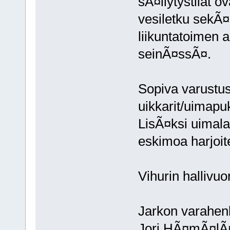
sÃ¤ilytystilat o
vesiletku sekÃ¤
liikuntatoimen 
seinÃ¤ssÃ¤.
Sopiva varustus
uikkarit/uimapu
LisÃ¤ksi uimala
eskimoa harjoit
Vihurin halliv
Jarkon varahenk
Jori HÃ¤mÃ¤lÃ