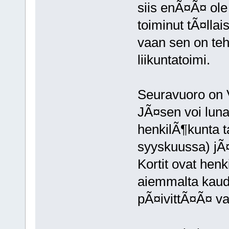
siis enÃ¤Ã¤ ole 
toiminut tÃ¤lla
vaan sen on te
liikuntatoimi.
Seuravuoro on 
JÃ¤sen voi lunas
henkilÃ¶kunta ta
syyskuussa) jÃ¤
Kortit ovat henk
aiemmalta kaude
pÃ¤ivittÃ¤Ã¤ va