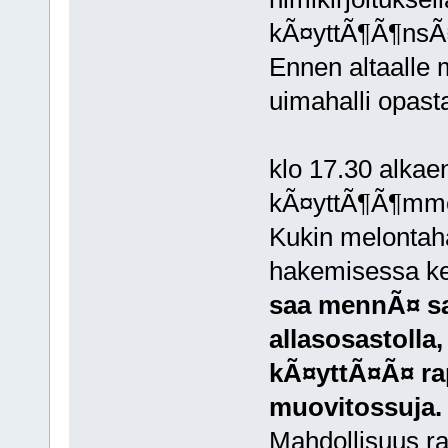
kÃ¤yttÃ¶Ã¶nsÃ
Ennen altaalle
uimahalli opast
klo 17.30 alka
kÃ¤yttÃ¶Ã¶mme.
Kukin melontahar
hakemisessa kel
saa mennÃ¤ sam
allasosastolla,
kÃ¤yttÃ¤Ã¤ ra
muovitossuja.
Mahdollisuus rau