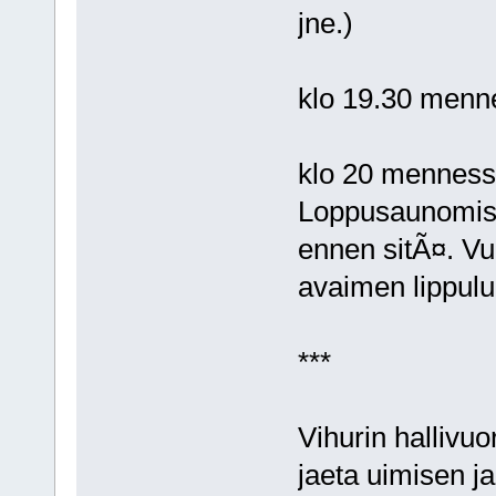
jne.)
klo 19.30 menne
klo 20 mennessÃ
Loppusaunomise
ennen sitÃ¤. Vu
avaimen lippulu
***
Vihurin hallivu
jaeta uimisen 