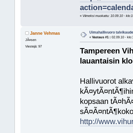
action=calend
«
Viimeksi muokattu: 10.09.10 - klo:10
Uimahallivuoro talvikaude
Janne Vehmas
«
Vastaus #1 :
02.09.10 - klo:
JÃ¤sen
Viestejä: 97
Tampereen Vihu
lauantaisin klo
Hallivuorot alka
kÃ¤ytÃ¤ntÃ¶ihin 
kopsaan tÃ¤hÃ¤n
sÃ¤Ã¤ntÃ¶koko
http://www.vihu