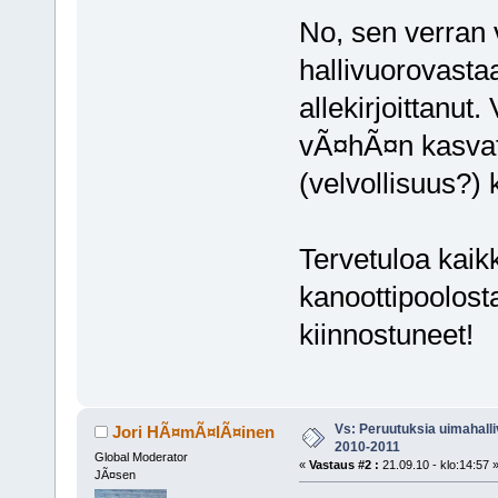
No, sen verran 
hallivuorovast
allekirjoittanut
vÃ¤hÃ¤n kasvate
(velvollisuus?) 
Tervetuloa kaikk
kanoottipoolost
kiinnostuneet!
Vs: Peruutuksia uimahalli
Jori HÃ¤mÃ¤lÃ¤inen
2010-2011
Global Moderator
«
Vastaus #2 :
21.09.10 - klo:14:57 
JÃ¤sen